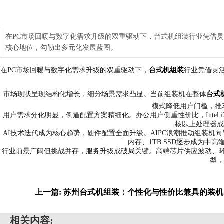
在PC市场回暖与数字化需求升级的双重驱动下，台式机组装行业凭借灵活
核心地位，勾勒出多元化发展蓝图。
在PC市场回暖与数字化需求升级的双重驱动下，
台式机组装
行业凭借灵活
市场现状呈现结构化增长，细分场景需求凸显。当前组装机在整体
台式
模式降低用户门槛，推
用户需求分化明显，倒逼配置方案精细化。办公用户侧重性价比，Intel i3、AM
核以上处理器成
AI技术迭代成为核心趋势，硬件配置全面升级。AIPC浪潮推动组装机向智能转
内存、1TB SSD逐步成为
行业前景广阔但挑战并存，服务升级成破局关键。高端芯片供应波动、环
型，
上一篇: 苏州台式机组装：个性化与性价比兼具的装
相关内容: