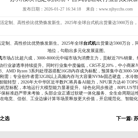
发布日期：2026-01-27 16:34:18 来自：www.njhycchs.com
定制、高性价比优势焕发新生。2025年全球台式机出货量达5900万台
定制、高性价比优势焕发新生。2025年全球
台式机
出货量达5900万台
地位，勾勒出多元化发展蓝图。
机
市场占比超六成，3000-8000元中端市场为消费主力，贡献近70%
动行业渗透率持续提升。同时行业集中度偏低，CR5不足20%，中小商家
D Ryzen 3系列处理器搭配16GB内存成为标配，预算集中在3000-500
刚需；专业创作者需32GB以上高频内存与大容量NVMe固态硬盘，水冷
型，2026年大中华区近半数PC将具备AI能力，NPU算力达40 TOPS以上
中高端机型标配，本地运行大模型能力显著提升。绿色化同步推进，80PLU
保标准趋严带来考验，头部企业正通过软硬一体化服务、全生命周期运维构
在电竞、信创、工业边缘计算等场景释放更大价值，开启规范化、智能化
机之选
下一篇: