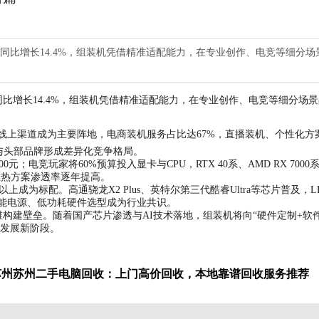
，同比增长14.4%，组装机凭借精准适配能力，在专业创作、电竞等细分场
，同比增长14.4%，组装机凭借精准适配能力，在专业创作、电竞等细分场
销量。线上渠道成为主要阵地，电商装机服务占比达67%，直播装机、个性化方
与头部品牌形成差异化竞争格局。
0元；电竞玩家将60%预算投入显卡与CPU，RTX 40系、AMD RX 7000
散热方案渗透率逐年提高。
成为标配。高通骁龙X2 Plus、英特尔第三代酷睿Ultra等芯片普及，LP
S节能电源、低功耗硬件选型成为行业共识。
建壁垒。随着国产芯片渗透与AI技术落地，组装机将向“硬件定制+软件
发展新阶段。
 苏州苏州二手电脑回收：上门高价回收，本地靠谱回收服务推荐