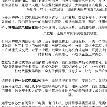
损坏还是老旧淘汰，我们通通高价回收。回收范围覆盖苏州姑苏、吴中
区等全区域，兼顾个人用户与企业批量回收需求，大到整机台式电脑，
等配件，均可一站式回收，彻底解决用户闲置电脑处理
很多用户担心台式电脑回收价格不透明、上门麻烦、数据不安全，这些
妥善解决。我们拥有专业的电脑评估团队，根据电脑品牌、配置、使用
价，
苏州台式电脑回收
报价公开透明，无恶意压价、无隐形扣费，现场
欠款项，让用户拿到实实在在的收益。
针对用户在意的便捷性问题，我们提供免费上门回收服务。只需一个电
速响应，约定时间上门核验电脑，当场完成估价、收款、清运全流程，
出户就能完成交易。对于企业用户批量淘汰的办公台式电脑，可提供上
结算服务，高效省心，不耽误企业正常办公。
数据安全是台式电脑回收的核心关注点，我们深知用户隐私的重要性。
的硬盘数据进行专业清除、格式化处理，彻底销毁个人文件、办公资料
杜绝数据泄露风险，全方位保障用户信息安全，让每一位用户
选择专业
苏州台式电脑回收
服务，既能清理闲置空间、变废为宝，又能
绿色环保理念。相比线下零散回收商贩报价低、服务无保障，我们凭借
门服务、数据安全四大优势，赢得苏州众多用户的信赖与好评，成为本
牌。
如果您在苏州有闲置台式电脑、老旧主机、故障显示器需要处理，无需